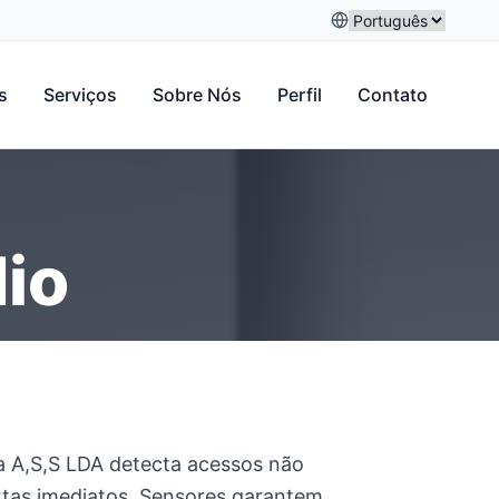
s
Serviços
Sobre Nós
Perfil
Contato
io
a A,S,S LDA detecta acessos não
ertas imediatos. Sensores garantem