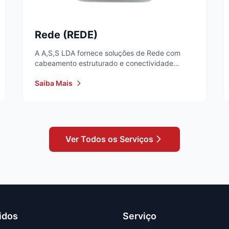
Rede (REDE)
A A,S,S LDA fornece soluções de Rede com
cabeamento estruturado e conectividade
segura para empresas...
Saiba Mais
Ver Todos os Serviços
idos
Serviço