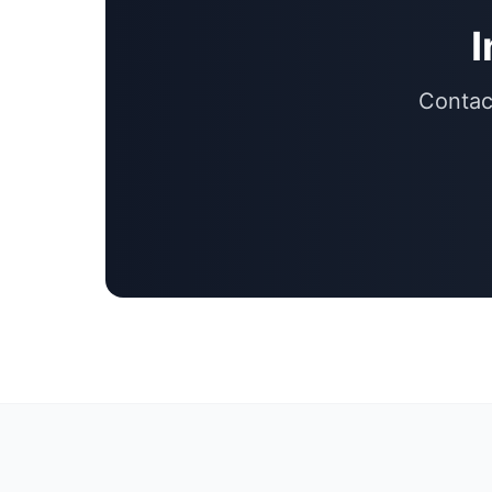
I
Contac