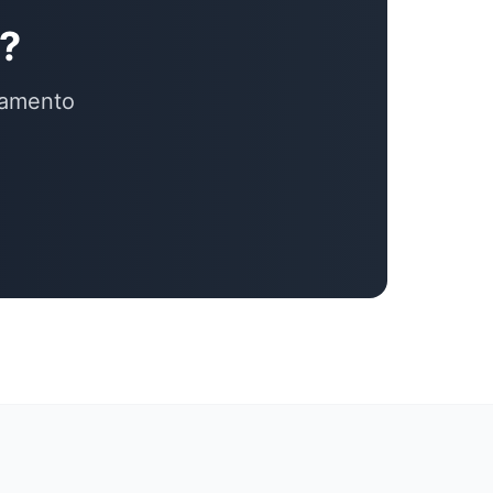
o?
çamento