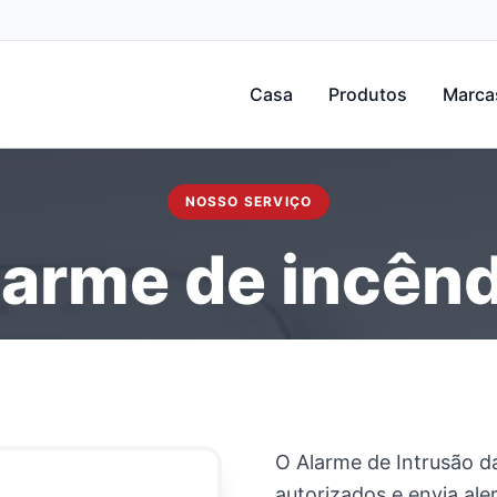
Casa
Produtos
Marca
NOSSO SERVIÇO
larme de incênd
O Alarme de Intrusão d
autorizados e envia al